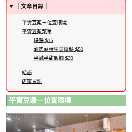
｜文章目錄｜
平實豆漿－位置環境
平實豆漿菜單
燒餅 $15
滷肉蔥蛋生菜燒餅 $50
半鹹半甜飯糰 $30
結語
店家資訊
平實豆漿－位置環境