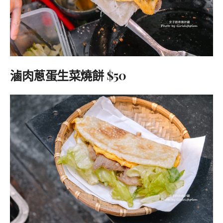
滷肉蔥蛋生菜燒餅 $50