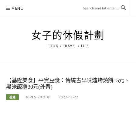
Skip
MENU
to
content
女子的休假計劃
FOOD / TRAVEL / LIFE
【基隆美食】平實豆漿：傳統古早味爐烤燒餅15元、
黑米飯糰30元(外帶)
基隆
GIRLS_FOODIE
2022-09-22