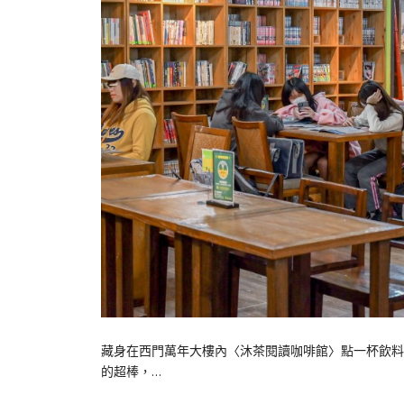
藏身在西門萬年大樓內〈沐茶閱讀咖啡館〉點一杯飲料
的超棒，…