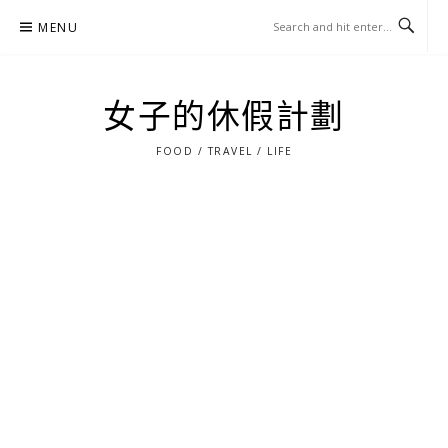
Skip
MENU
to
content
女子的休假計劃
FOOD / TRAVEL / LIFE