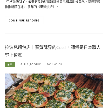
中秋節快到了，最夯的莫過於陳耀訓蛋黃酥和法朋蛋黃酥，我也要來
推推新莊在地20多年的《里洋烘焙》，…
CONTINUE READING
拉波兒麵包店｜蛋黃酥界的Gucci，師傅是日本職人
野上智寬
台中
GIRLS_FOODIE
2024-07-08