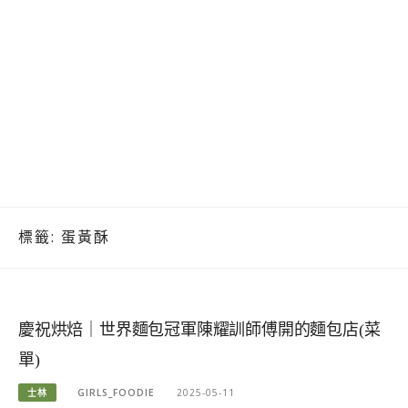
標籤:
蛋黃酥
慶祝烘焙｜世界麵包冠軍陳耀訓師傅開的麵包店(菜
單)
士林
GIRLS_FOODIE
2025-05-11