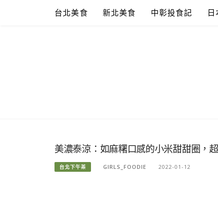
Skip
台北美食
新北美食
中彰投食記
日
to
content
美濃泰涼：如麻糬口感的小米甜甜圈，超
GIRLS_FOODIE
2022-01-12
台北下午茶