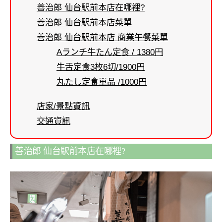
善治郎 仙台駅前本店在哪裡?
善治郎 仙台駅前本店菜單
善治郎 仙台駅前本店 商業午餐菜單
Aランチ牛たん定食 / 1380円
牛舌定食3枚6切/1900円
丸たし定食單品 /1000円
店家/景點資訊
交通資訊
善治郎 仙台駅前本店在哪裡?