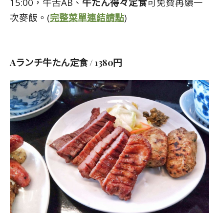
15:00，牛舌AB、
牛たん得々定食
可免費再續一
次麥飯。(
完整菜單連結請點
)
Aランチ牛たん定食 / 1380円