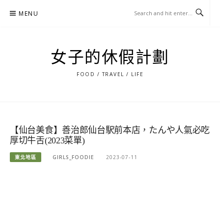
Skip
MENU
to
content
女子的休假計劃
FOOD / TRAVEL / LIFE
【仙台美食】善治郎仙台駅前本店，たんや人氣必吃
厚切牛舌(2023菜單)
東北地區
GIRLS_FOODIE
2023-07-11