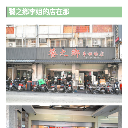
饕之鄉李姐的店在那