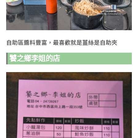
自助區醬料豐富，最喜歡就是薑絲是自助夾
饕之鄉李姐的店