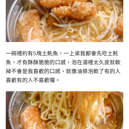
一碗裡約有5塊土魠魚，一上桌我都會先吃土魠
魚，才有酥酥脆脆的口感，泡在湯裡太久皮就軟
掉不會是我喜歡的口感，就像油條泡軟了有的人
喜歡有的人不喜歡囉。