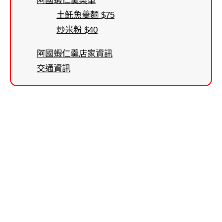
土魠魚羹麵 $75
炒米粉 $40
阿國蝦仁羹店家資訊
交通資訊