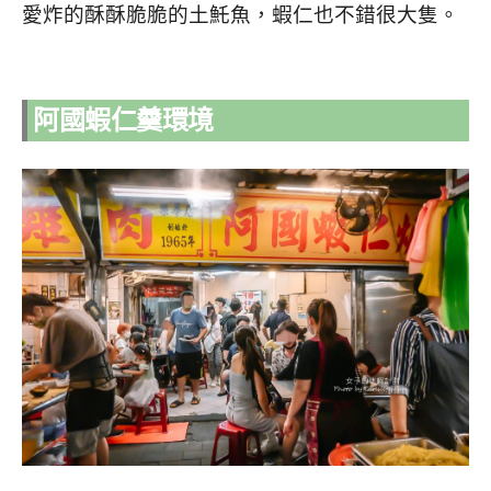
愛炸的酥酥脆脆的土魠魚，蝦仁也不錯很大隻。
阿國蝦仁羹環境