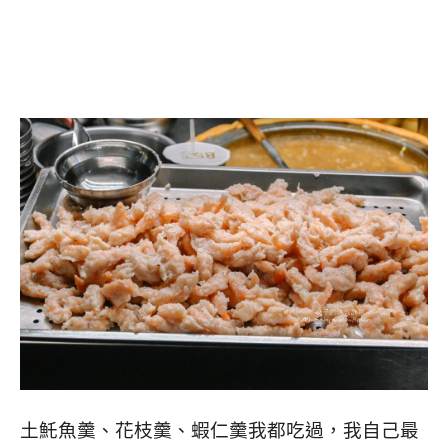
土魠魚羹、花枝羹、蝦仁羹我都吃過，我自己最