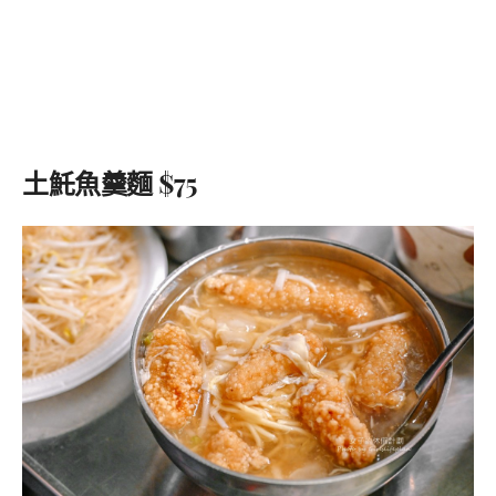
土魠魚羹麵 $75