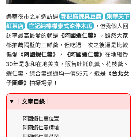
樂華夜市之前造訪過
郭記麻辣臭豆腐
樂華天下
紅茶店
官記純檸檬泰式涼伴木瓜
我
個人回
，但
訪率最高最愛的就是
《阿國蝦仁羹》
，雖然大家
都推薦隔壁的三鮮羹，但吃過一次之後還是比較
偏愛
《阿國蝦仁羹》
，
《阿國蝦仁羹》
在地飄香
30年是永和在地美食，販售𩵚魠魚羹、花枝羹、
蝦仁羹、綜合羹通通均一價55元。還是
《台北女
子圖鑑》
拍攝場景！
｜文章目錄｜
阿國蝦仁羹位置
阿國蝦仁羹環境
阿國蝦仁羹菜單