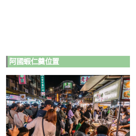
阿國蝦仁羹位置