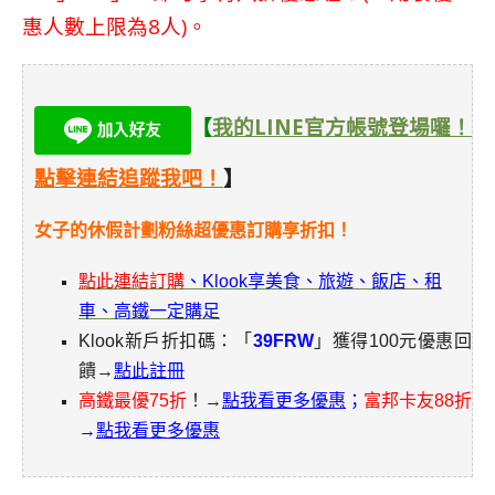
惠人數上限為8人)。
【
我的LINE官方帳號登場囉！
點擊連結追蹤我吧！
】
女子的休假計劃粉絲超優惠訂購享折扣！
點此連結訂購
、Klook享美食、旅遊、飯店、租
車、高鐵一定購足
Klook新戶折扣碼：「
39FRW
」獲得100元優惠回
饋→
點此註冊
高鐵最優75折
！→
點我看更多優惠
；
富邦卡友88折
→
點我看更多優惠