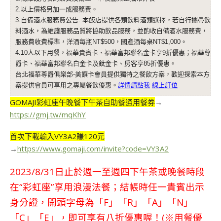
2.以上價格另加一成服務費。
3.自備酒水服務費公告: 本飯店提供各類飲料酒類選擇，若自行攜帶飲
料酒水，為維護服務品質將協助飲品服務，並酌收自備酒水服務費，
服務費收費標準，洋酒每瓶NT$500，國產酒每桌NT$1,000。
4.10人以下用餐，福華貴賓卡、福華富邦聯名金卡享9折優惠；福華尊
爵卡、福華富邦聯名白金卡及鈦金卡、房客享85折優惠。
台北福華尊爵俱樂部-美饌卡會員提供獨特之餐飲方案，歡迎探索本方
案提供會員可享用之專屬餐飲優惠。
詳情請點我
線上訂位
GOMAJI彩虹座午晚餐下午茶自助餐通用餐券
→
https://gmj.tw/mqKhY
首次下載輸入VY3A2賺120元
→
https://www.gomaji.com/invite?code=VY3A2
2023/8/31日止於週一至週四下午茶或晚餐時段
在“彩虹座”享用浪漫法餐；結帳時任一貴賓出示
身分證，開頭字母為「F」「R」「A」「N」
「C」「E」，即可享有八折優惠喔！(※用餐優