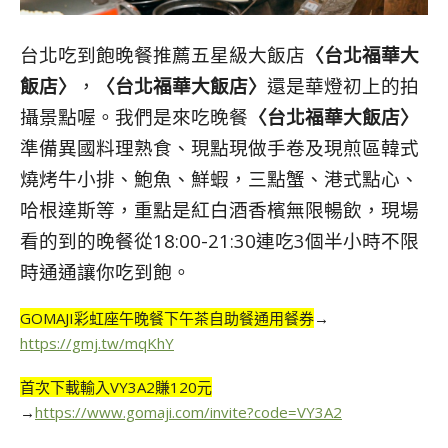
台北吃到飽晚餐推薦五星級大飯店
〈台北福華大
飯店〉
，
〈台北福華大飯店〉
還是華燈初上的拍
攝景點喔。我們是來吃晚餐
〈台北福華大飯店〉
準備異國料理熟食、現點現做手卷及現煎區韓式
燒烤牛小排、鮑魚、鮮蝦，三點蟹、港式點心、
哈根達斯等，重點是紅白酒香檳無限暢飲，現場
看的到的晚餐從18:00-21:30連吃3個半小時不限
時通通讓你吃到飽。
GOMAJI彩虹座午晚餐下午茶自助餐通用餐券
→
https://gmj.tw/mqKhY
首次下載輸入VY3A2賺120元
→
https://www.gomaji.com/invite?code=VY3A2