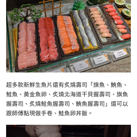
超多款新鮮生魚片還有炙燒壽司「旗魚、鮪魚、
鮭魚、黃金魚卵、炙燒北海道干貝握壽司、旗魚
握壽司、炙燒鮭魚握壽司、鮪魚握壽司」還可以
跟師傅點現做手卷、鮭魚卵丼飯。