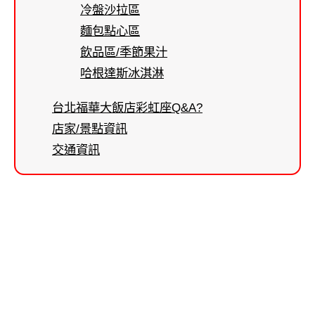
冷盤沙拉區
麵包點心區
飲品區/季節果汁
哈根達斯冰淇淋
台北福華大飯店彩虹座Q&A?
店家/景點資訊
交通資訊