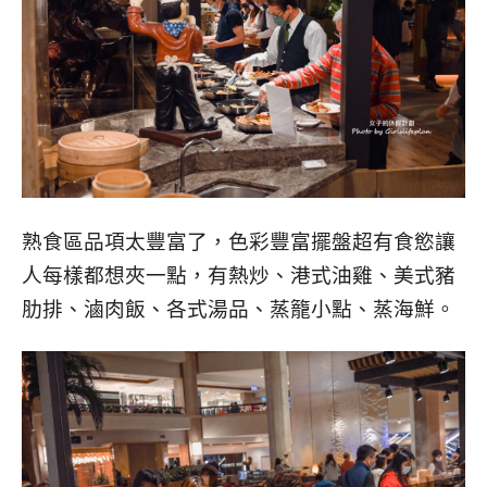
熟食區品項太豐富了，色彩豐富擺盤超有食慾讓
人每樣都想夾一點，有熱炒、港式油雞、美式豬
肋排、滷肉飯、各式湯品、蒸籠小點、蒸海鮮。