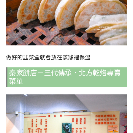
做好的韭菜盒就會放在蒸籠裡保溫
秦家餅店－三代傳承．北方乾烙專賣
菜單