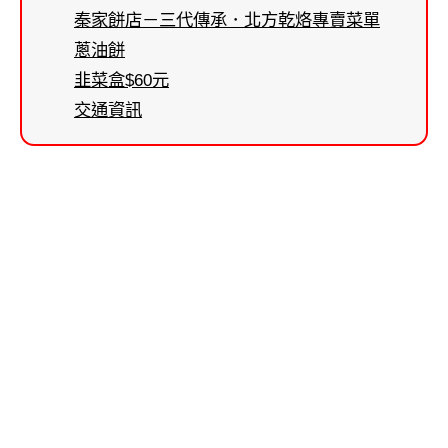
秦家餅店－三代傳承．北方乾烙專賣菜單
蔥油餅
韭菜盒$60元
交通資訊