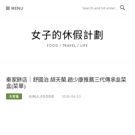
Skip
MENU
to
content
女子的休假計劃
FOOD / TRAVEL / LIFE
秦家餅店｜舒國治.胡天蘭.趙少康推薦三代傳承韭菜
盒(菜單)
大安區
GIRLS_FOODIE
2026-06-03