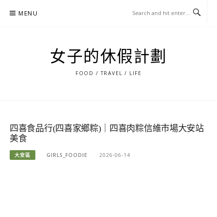
Skip
MENU
to
content
女子的休假計劃
FOOD / TRAVEL / LIFE
四喜食品行(四喜家鄉粽)｜四喜肉粽信維市場大安站
美食
大安區
GIRLS_FOODIE
2026-06-14