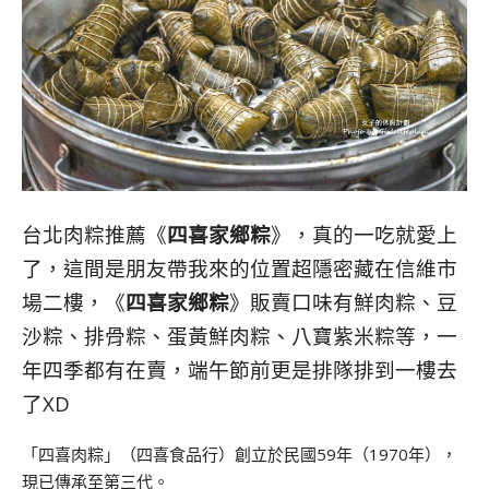
台北肉粽推薦《
四喜家鄉粽
》，真的一吃就愛上
了，這間是朋友帶我來的位置超隱密藏在信維市
場二樓，《
四喜家
鄉粽
》販賣口味有鮮肉粽、豆
沙粽、排骨粽、蛋黃鮮肉粽、八寶紫米粽等，一
年四季都有在賣，端午節前更是排隊排到一樓去
了XD
「四喜肉粽」（四喜食品行）創立於民國59年（1970年），
現已傳承至第三代。