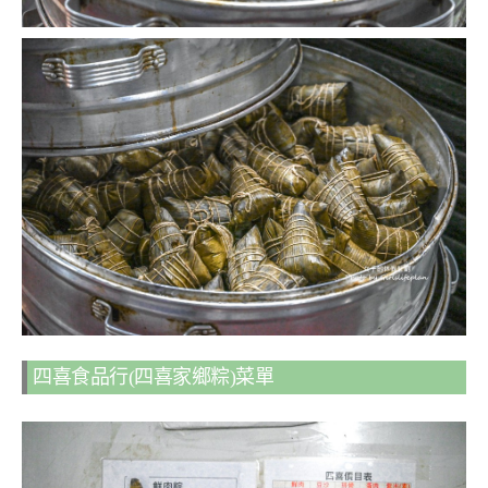
四喜食品行(四喜家鄉粽)菜單