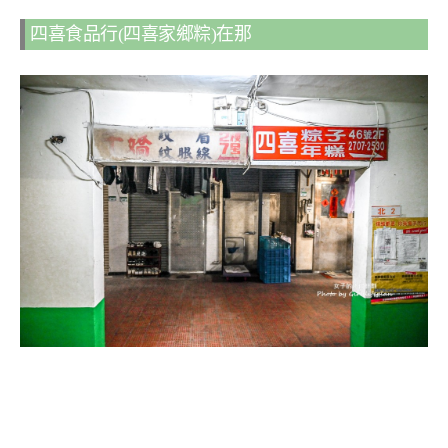
四喜食品行(四喜家鄉粽)在那