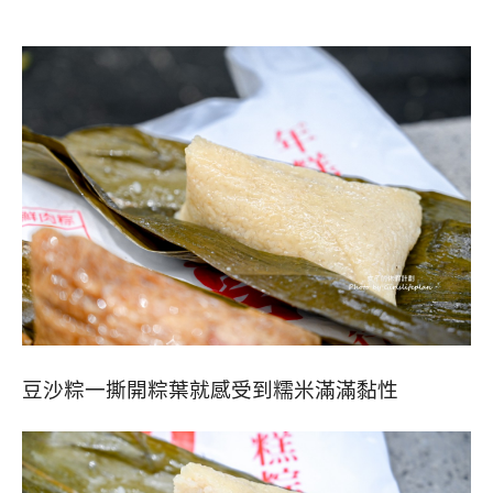
豆沙粽一撕開粽葉就感受到糯米滿滿黏性