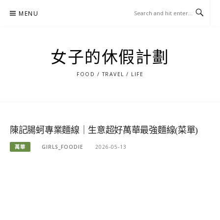
Skip
MENU
to
content
女子的休假計劃
FOOD / TRAVEL / LIFE
陳記腸蚵專業麵線｜生意超好萬華最強麵線(菜單)
萬華
GIRLS_FOODIE
2026-05-13