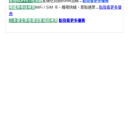
全台BUFFET吃到飽
星級吃到飽Buffet加碼→
點我看更多優惠
韓國票卷這裡買
WiFi / SIM 卡、機場快線、景點通票→
點我看更多優
惠
日本便宜票卷環球影城這裡買
點我看更多優惠