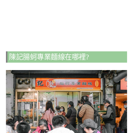
陳記腸蚵專業麵線在哪裡?