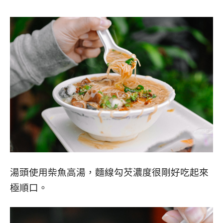
湯頭使用柴魚高湯，麵線勾芡濃度很剛好吃起來
極順口。