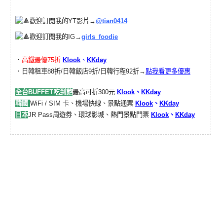
歡迎訂閱我的YT影片→
@tian0414
歡迎訂閱我的IG→
girls_foodie
．
高鐵最優75折
Klook
、
KKday
．日韓租車88折/日韓飯店9折/日韓行程92折→
點我看更多優惠
全台BUFFET吃到飽
最高可折300元
Klook
、
KKday
韓國
WiFi / SIM 卡、機場快線、景點通票
Klook
、
KKday
日本
JR Pass周遊券、環球影城、熱門景點門票
Klook
、
KKday