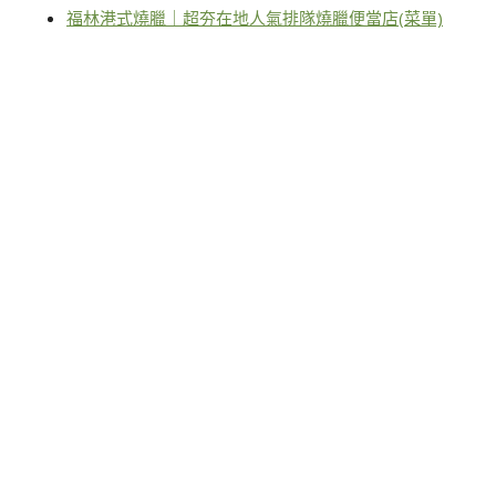
福林港式燒臘｜超夯在地人氣排隊燒臘便當店(菜單)