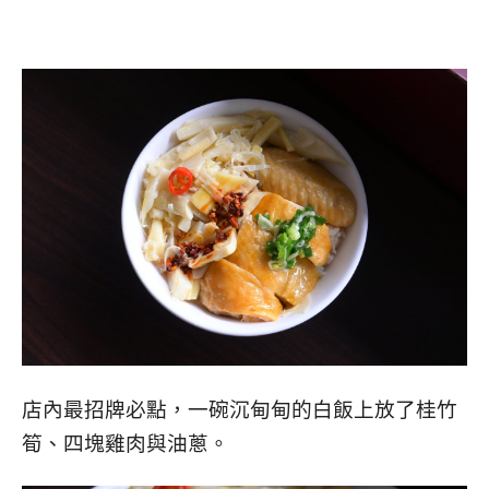
店內最招牌必點，一碗沉甸甸的白飯上放了桂竹
筍、四塊雞肉與油蔥。