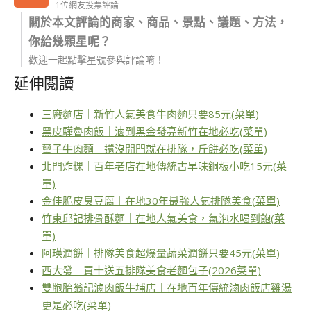
1位網友投票評論
關於本文評論的商家、商品、景點、議題、方法，
你給幾顆星呢？
歡迎一起點擊星號參與評論唷！
延伸閱讀
三廠麵店｜新竹人氣美食牛肉麵只要85元(菜單)
黑皮驊魯肉飯｜滷到黑金發亮新竹在地必吃(菜單)
璽子牛肉麵｜還沒開門就在排隊，斤餅必吃(菜單)
北門炸粿｜百年老店在地傳統古早味銅板小吃15元(菜
單)
金佳脆皮臭豆腐｜在地30年最強人氣排隊美食(菜單)
竹東邱記排骨酥麵｜在地人氣美食，氣泡水喝到飽(菜
單)
阿瑛潤餅｜排隊美食超爆量蔬菜潤餅只要45元(菜單)
西大發｜買十送五排隊美食老麵包子(2026菜單)
雙胞胎翁記滷肉飯牛埔店｜在地百年傳統滷肉飯店雞湯
更是必吃(菜單)