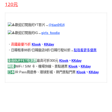
120元
歡迎訂閱我的YT影片→
@tian0414
歡迎訂閱我的IG→
girls_foodie
．
高鐵最優75折
Klook
、
KKday
．日韓租車88折/日韓飯店9折/日韓行程92折→
點我看更多優惠
全台BUFFET吃到飽
最高可折300元
Klook
、
KKday
韓國
WiFi / SIM 卡、機場快線、景點通票
Klook
、
KKday
日本
JR Pass周遊券、環球影城、熱門景點門票
Klook
、
KKday