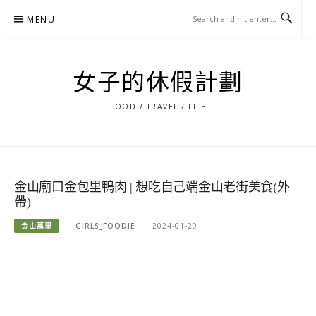
Skip
MENU
to
content
女子的休假計劃
FOOD / TRAVEL / LIFE
金山廟口金包里鴨肉 | 想吃自己端金山老街美食(外
帶)
金山萬里
GIRLS_FOODIE
2024-01-29