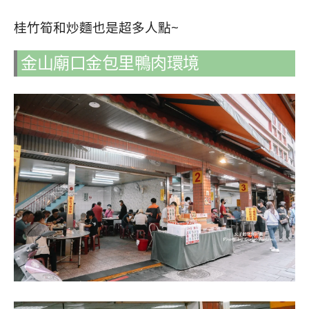
桂竹筍和炒麵也是超多人點~
金山廟口金包里鴨肉環境