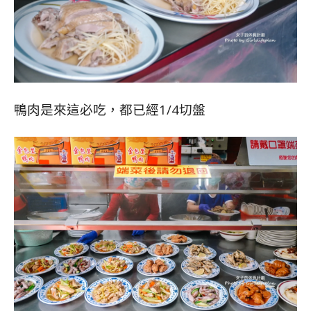
鴨肉是來這必吃，都已經1/4切盤