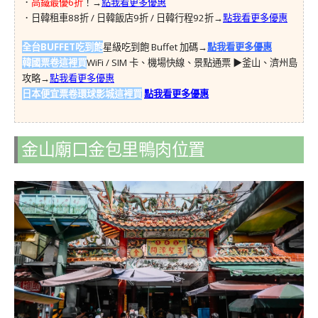
．
高鐵最優6折
！→
點我看更多優惠
．日韓租車88折 / 日韓飯店9折 / 日韓行程92折→
點我看更多優惠
全台BUFFET吃到飽
星級吃到飽 Buffet 加碼→
點我看更多優惠
韓國票卷這裡買
WiFi / SIM 卡、機場快線、景點通票 ▶︎釜山、濟州島
攻略→
點我看更多優惠
日本便宜票卷環球影城這裡買
點我看更多優惠
金山廟口金包里鴨肉位置