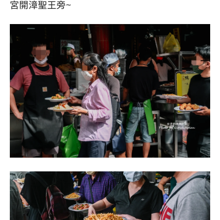
宮開漳聖王旁~