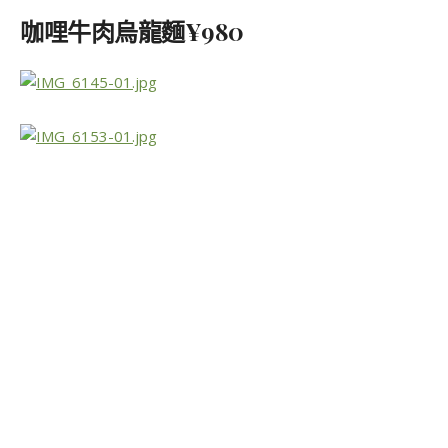
咖哩牛肉烏龍麵¥980