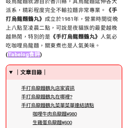
岐烏龍麵就源自於香川縣，其
烏龍麵延伸各大
派系，精彩程度完全不輸拉麵非常專業。
《手
打烏龍麵鶴丸》
成立於1981年，營業時間從晚
上八點至凌晨二點，可說是夜貓族的最愛越晚
越熱鬧，特別的是
《手打烏龍麵鶴丸》
人氣必
吃咖哩烏龍麵，關東煮也是人氣美味。
(
Tabelog食評
)
｜文章目錄｜
手打烏龍麵鶴丸店家資訊
手打烏龍麵鶴丸在哪裡?
手打烏龍麵鶴丸菜單菜單連結請點
咖哩牛肉烏龍麵¥980
生雞蛋烏龍麵¥600