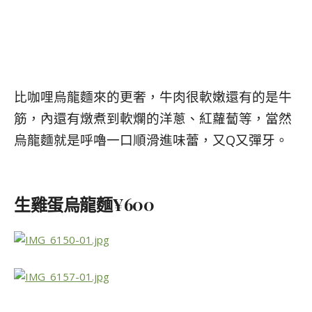
比咖哩烏龍麵來的更奢，牛肉很軟嫩還有的是牛
筋，內還有燉煮到軟爛的洋蔥、紅蘿蔔等，當然
烏龍麵就是呼嚕一口順滑進味蕾，又Q又彈牙。
生雞蛋烏龍麵¥600