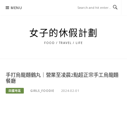
Skip
MENU
to
content
女子的休假計劃
FOOD / TRAVEL / LIFE
手打烏龍麵鶴丸｜營業至凌晨2點超正宗手工烏龍麵
餐廳
四國地區
GIRLS_FOODIE
2024-02-01