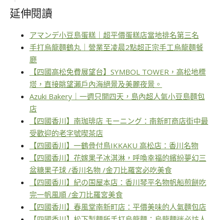
延伸閱讀
アマンデ小豆島蛋糕｜超平價蛋糕店當地排名第三名
手打烏龍麵鶴丸｜營業至凌晨2點超正宗手工烏龍麵餐
廳
【四國高松免費展望台】SYMBOL TOWER，高松地標
塔，直接眺望瀨戶內海絕景及美麗夜景。
Azuki Bakery｜一週只開四天，島內超人氣小豆島麵包
店
【四國香川】南珈琲店 モーニング：南新町商店街中最
受歡迎的老字號喫茶店
【四國香川】一鶴骨付鳥IKKAKU 高松店：香川名物
【四國香川】花嫁果子冰淇淋，呼喚幸福的繽紛夢幻三
盆糖果子球 /香川名物 /金刀比羅宮必吃美食
【四國香川】紀の国屋本店：香川琴平名物帆船煎餅吃
完一帆風順 /金刀比羅宮美食
【四國香川】春風堂南新町店：平價美味的人氣麵包店
【四國香川】松下製麵所手打烏龍麵：烏龍麵迷必訪人