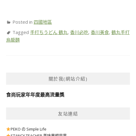
Posted in
四國地區
Tagged
手打ちうどん 鶴丸
,
香川必吃
,
香川美食
,
鶴丸手打
烏龍麵
關於我(網站介紹)
食尚玩家年年度最高流量獎
友站連結
PEKO の Simple Life
STANCY TEACHER 美味異想世界