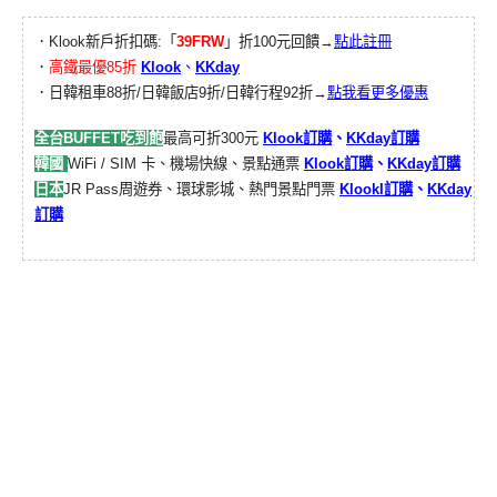
．Klook新戶折扣碼:「
39FRW
」折100元回饋→
點此註冊
．
高鐵最優85折
Klook
、
KKday
．日韓租車88折/日韓飯店9折/日韓行程92折→
點我看更多優惠
全台BUFFET吃到飽
最高可折300元
Klook訂購
、
KKday訂購
韓國
WiFi / SIM 卡、機場快線、景點通票
Klook訂購
、
KKday訂購
日本
JR Pass周遊券、環球影城、熱門景點門票
KlookI訂購
、
KKday
訂購