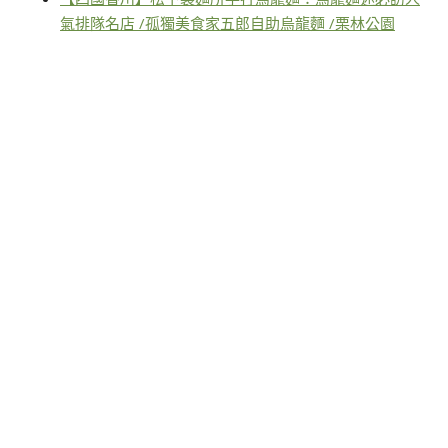
氣排隊名店 /孤獨美食家五郎自助烏龍麵 /栗林公園