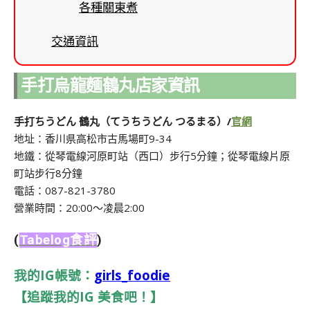
各種關東煮
交通資訊
手打烏龍麵鶴丸店家資訊
手打ちうどん 鶴丸（てうちうどん つるまる）/
官網
地址：香川県高松市古馬場町9-34
地鐵：從琴電線河原町站（西口）步行5分鐘；從琴電線片原
町站步行8分鐘
電話：087-821-3780
營業時間：20:00～凌晨2:00
(
Tabelog食評
)
我的IG帳號：
girls_foodie
【追蹤我的IG 美食吧！】