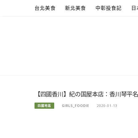
Skip
台北美食
新北美食
中彰投食記
日
to
content
【四國香川】紀の国屋本店：香川琴平名
GIRLS_FOODIE
2020-01-13
四國地區