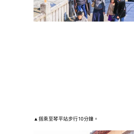
▲搭乘至琴平站步行10分鐘。