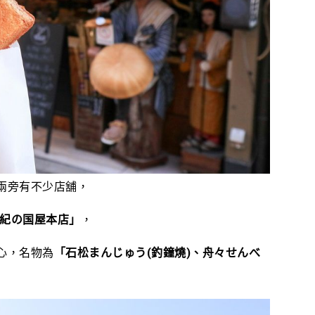
兩旁有不少店舖，
紀の国屋本店」
，
心，名物為
「石松まんじゅう(
釣鐘燒)
、舟々せんべ