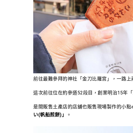
前往最難參拜的神社「金刀比羅宮」，一路上
這次前往
位在約參道52段目，創業明治15年「
是間販售土產店的店舖也販售現場製作的小點
い(帆船煎餅)」
。