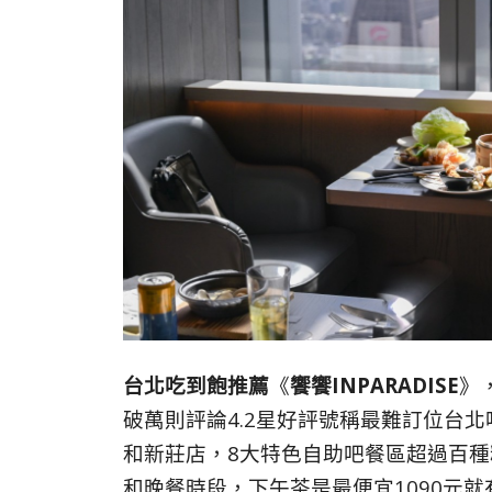
台北吃到飽推薦
《
饗饗INPARADISE
》
破萬則評論4.2星好評號稱最難訂位台
和新莊店，8大特色自助吧餐區超過百種
和晚餐時段，下午茶是最便宜1090元就