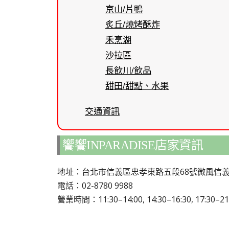
京山/片鴨
炙丘/燒烤酥炸
禾烹湖
沙拉區
長飲川/飲品
甜田/甜點、水果
交通資訊
饗饗INPARADISE店家資訊
地址：台北市信義區忠孝東路五段68號微風信義
電話：02-8780 9988
營業時間：11:30–14:00, 14:30–16:30, 17:30–21