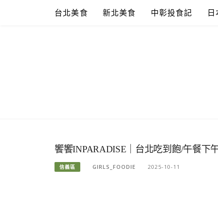
Skip
台北美食
新北美食
中彰投食記
日
to
content
饗饗INPARADISE｜台北吃到飽/午餐
GIRLS_FOODIE
2025-10-11
信義區