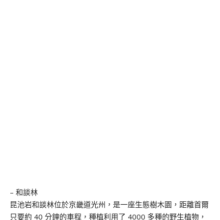
– 和談林
昆池岩和談林位於京畿道光州，是一座生態樹木園，距離首爾
只要約 40 分鐘的車程，種植利用了 4000 多種的野生植物，