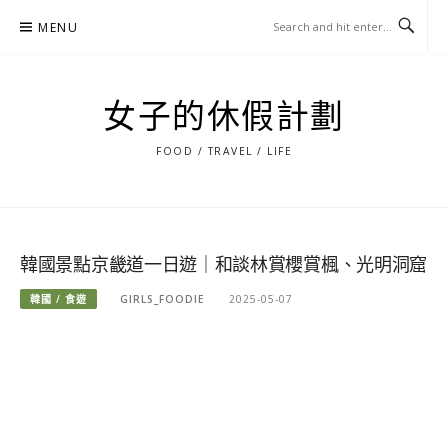
Skip
MENU
to
content
女子的休假計劃
FOOD / TRAVEL / LIFE
韓國景點京畿道一日遊｜和談林賞櫻賞楓、光明洞窟
韓國 / 食遊
GIRLS_FOODIE
2025-05-07