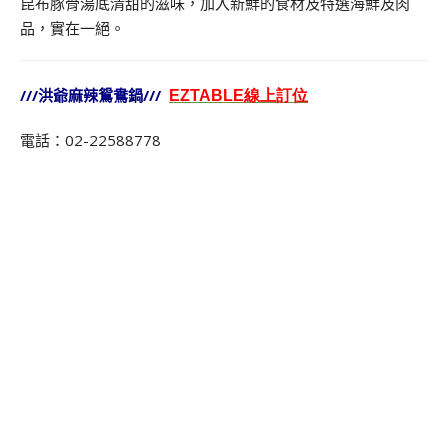
昆布豚骨湯底清甜的滋味，加入新鮮的食材及特選海鮮及肉
品，實在一絕。
///洪爺麻辣鴛鴦鍋///
EZTABLE線上訂位
電話：02-22588778