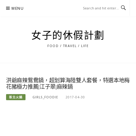
Skip
MENU
to
content
女子的休假計劃
FOOD / TRAVEL / LIFE
洪爺麻辣鴛鴦鍋，超划算海陸雙人套餐，特選本地梅
花豬極力推薦|江子翠|麻辣鍋
新北火鍋
GIRLS_FOODIE
2017-04-30