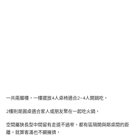
一共兩層樓，一樓擺放4人桌椅適合2~4人開鍋吃，
2樓則是圓桌適合家人或朋友聚在一起吃火鍋，
空間屬狹長型中間留有走道不過窄，都有區隔開與鄰桌間的距
離，就算客滿也不顯擁擠，