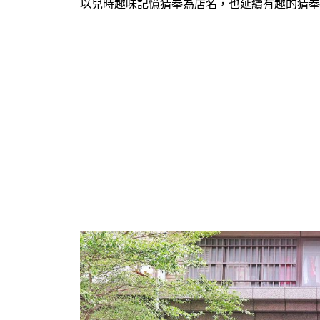
以兒時趣味記憶猜拳為店名，也延續有趣的猜拳