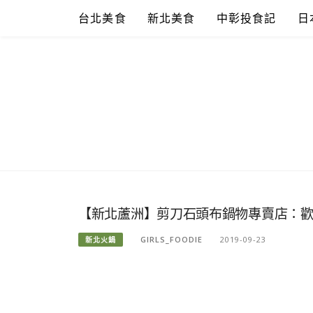
Skip
台北美食
新北美食
中彰投食記
日
to
content
【新北蘆洲】剪刀石頭布鍋物專賣店：歡迎
GIRLS_FOODIE
2019-09-23
新北火鍋