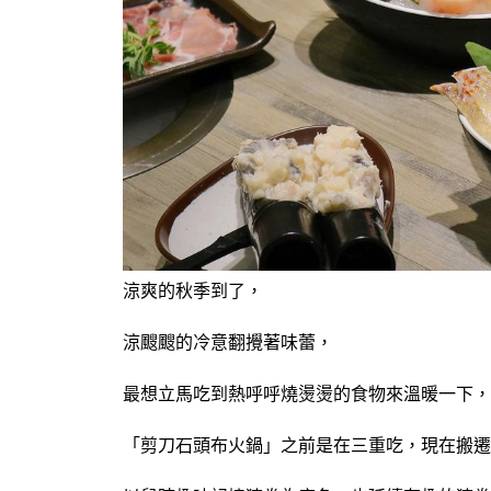
涼爽的秋季到了，
涼颼颼的冷意
翻攪著味蕾，
最想立馬吃到熱呼呼燒燙燙的食物來溫暖一下，
「剪刀石頭布火鍋」之前是在三重吃，現在搬遷