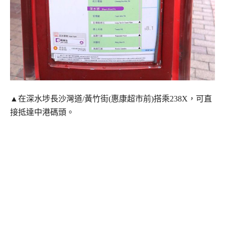
▲
在深水埗長沙灣道/黃竹街(惠康超市前)搭乘238X，可直
接抵達中港碼頭。