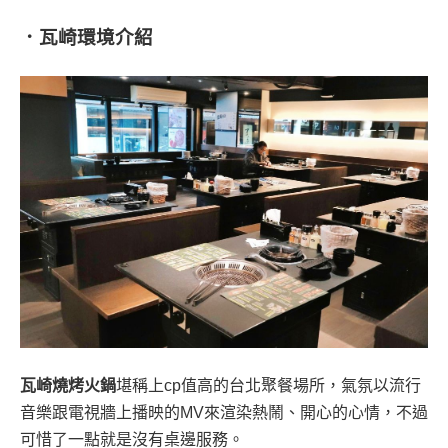
．瓦崎環境介紹
瓦崎燒烤火鍋
堪稱上cp值高的台北聚餐場所，氣氛以流行
音樂跟電視牆上播映的MV來渲染熱鬧、開心的心情，不過
可惜了一點就是沒有桌邊服務。