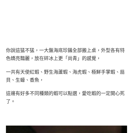
你說這猛不猛，一大盤海底珍饈全部搬上桌，外型各有特
色嬌亮豔麗，放在碎冰上更「尚青」的感覺，
一共有天使紅蝦、野生海蘆蝦、海虎蝦、極鮮手掌蝦、扇
貝、生蠔、香魚，
這邊有好多不同種類的蝦可以點選，愛吃蝦的一定開心死
了。