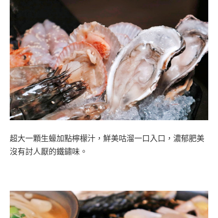
超大一顆生蠔加點檸檬汁，鮮美咕溜一口入口，濃郁肥美
沒有討人厭的鐵鏽味。