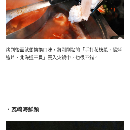
烤到後面就想換換口味，將剛剛點的「手打花枝漿、碳烤
鮑片、北海道干貝」丟入火鍋中，也很不錯。
．瓦崎海鮮類