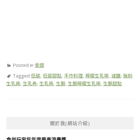
Posted in
食譜
Tagged
低碳
,
低碳甜點
,
手作料理
,
檸檬生乳捲
,
減醣
,
無粉
生乳捲
,
生乳卷
,
生乳捲
,
生酮
,
生酮檸檬生乳捲
,
生酮甜點
關於我(網站介紹)
食尚玩家年年度最高流量獎