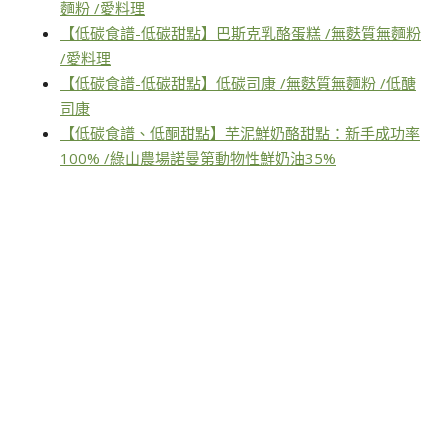
麵粉 /愛料理
【低碳食譜-低碳甜點】巴斯克乳酪蛋糕 /無麩質無麵粉
/愛料理
【低碳食譜-低碳甜點】低碳司康 /無麩質無麵粉 /低醣
司康
【低碳食譜、低酮甜點】芋泥鮮奶酪甜點：新手成功率
100% /綠山農場諾曼第動物性鮮奶油35%