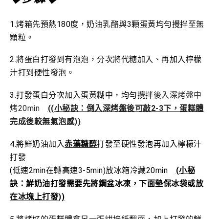
1.烤箱先預熱180度，奶油乳酪與3顆蛋黃均勻攪拌至無
顆粒。
2.將蛋白打發到有泡泡，分次將代糖加入、再加入檸檬
汁打到硬性發泡。
3.打發蛋白分次加入蛋黃糊中，均勻攪拌
後入深烤盤中
烤20min
((小秘訣：倒入深烤盤後可敲2-3下，蛋糕體
完成後較無氣泡感))
4.將鮮奶油加入
赤藻糖醇
打發至硬性發泡再加入檸檬汁
打發
(低速2min在轉高速3-5min)放冰箱冷藏20min
(小秘
訣：鮮奶油打發需要先將鋼盆冰凍，下面墊保冰袋或放
在冰塊上打發))