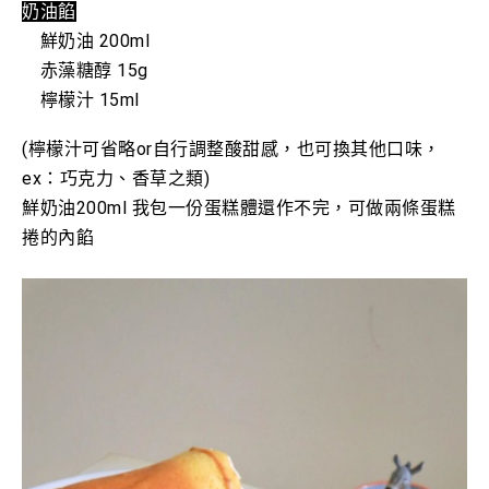
奶油餡
鮮奶油 200ml
赤藻糖醇 15g
檸檬汁 15ml
(檸檬汁可省略or自行調整酸甜感，也可換其他口味，
ex：巧克力、香草之類)
鮮奶油200ml 我包一份蛋糕體還作不完，可做兩條蛋糕
捲的內餡