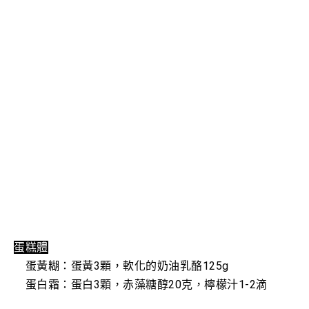
蛋糕體
蛋黃糊：蛋黃3顆，軟化的奶油乳酪125g
蛋白霜：蛋白3顆，赤藻糖醇20克，檸檬汁1-2滴