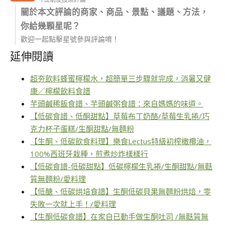
關於本文評論的商家、商品、景點、議題、方法，
你給幾顆星呢？
歡迎一起點擊星號參與評論唷！
延伸閱讀
超夯飲料蜂蜜檸檬水，超簡單三步驟就完成，消暑又健
康／檸檬飲料食譜
芋頭鹹稀飯食譜、芋頭鹹粥食譜：來自媽媽的味道。
【低碳食譜、低酮甜點】草莓布丁奶酪/草莓生乳捲/巧
克力杯子蛋糕/生酮甜點/無麵粉
【生酮、低碳飲食料理】樂食Lectus特級初榨橄欖油，
100%西班牙栽種，煎煮炒炸樣樣行
【低碳食譜-低碳甜點】低碳檸檬生乳捲/生酮甜點/無麩
質無麵粉/愛料理
【低醣、低碳烘培食譜】生酮低碳貝果無麵粉烘焙，零
失敗一次就上手！/愛料理
【生酮低碳食譜】在家自已動手做生酮吐司 /無麩質無