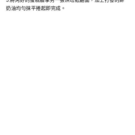
5.將烤好的蛋糕體拿另一張烘培紙翻面，加上打發的鮮
奶油均勻抹平捲起即完成。