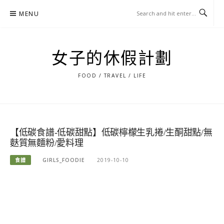
Skip
MENU
to
content
女子的休假計劃
FOOD / TRAVEL / LIFE
【低碳食譜-低碳甜點】低碳檸檬生乳捲/生酮甜點/無
麩質無麵粉/愛料理
食譜
GIRLS_FOODIE
2019-10-10