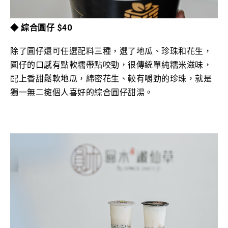
◆ 綜合圓仔
$40
除了圓仔還
可任選配料三種，選了地瓜、珍珠和花生，
圓仔的口感有點軟糯帶點咬勁，很傳統單純糯米滋味，
配上香甜鬆軟地瓜，綿密花生、較有
嚼勁的珍珠，就是
獨一無二擁個人喜好的
綜合圓仔甜湯。