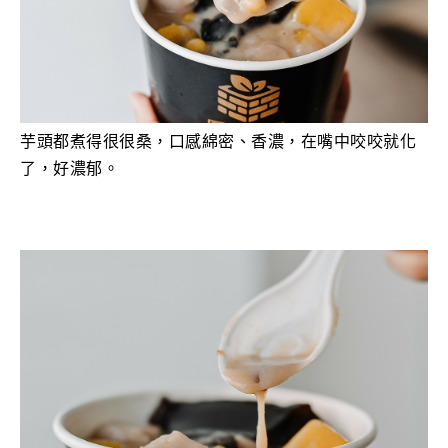
芋頭都煮得很很桑，
口感綿密、香濃，在嘴中咬咬
就化
了，好濃郁。