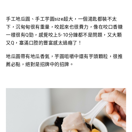
手工地瓜圓、
手工
芋圓size超大，一個湯匙都裝不太
下，沉甸甸很有重量，
咬起來也很費力，像在咬口香糖
一樣很有Q勁，感覺咬上5-10分鐘都不是問題，又大顆
又Q，塞滿口腔的豐富感太過癮了！
地瓜圓帶有地瓜香氣，芋圓咀嚼中還有芋頭顆粒，很推
薦必點，絕對是招牌中的招牌
。