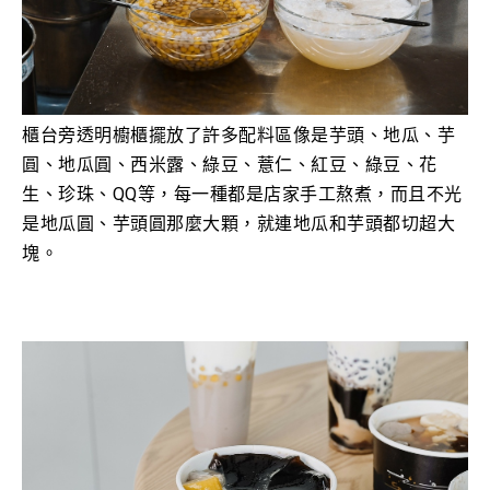
櫃台旁透明櫥櫃擺放了許多
配料區像是
芋頭
、
地瓜、芋
圓、地瓜圓
、西米露
、綠豆、薏仁、紅豆、綠豆、花
生、珍珠、QQ等，每一種都是店家手工熬煮，而且不光
是地瓜圓、芋頭圓那麼大顆，就連地瓜和芋頭都切超大
塊。