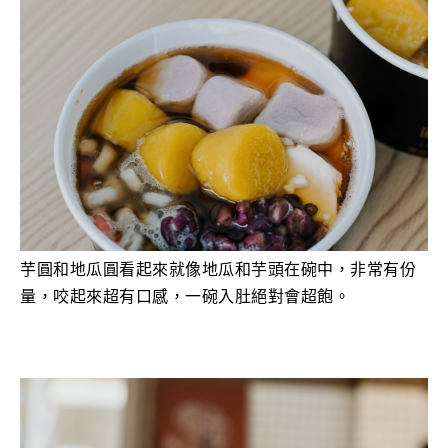
芋圓和地瓜圓看起來就像地瓜和芋頭在碗中，非常有份
量，咬起來超有口感，一碗入肚絕對會超飽。