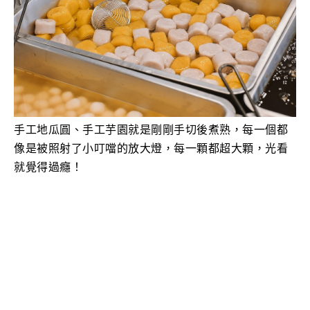
手工地瓜圓、
手工
芋園就是剛剛手切後煮熟，每一個都
像是被照射了小叮噹的放大燈，每一顆都超大顆，光看
就覺得過癮！