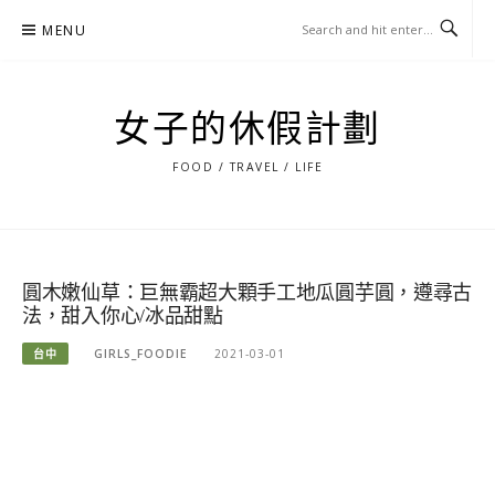
Skip
MENU
to
content
女子的休假計劃
FOOD / TRAVEL / LIFE
圓木嫩仙草：巨無霸超大顆手工地瓜圓芋圓，遵尋古
法，甜入你心/冰品甜點
台中
GIRLS_FOODIE
2021-03-01