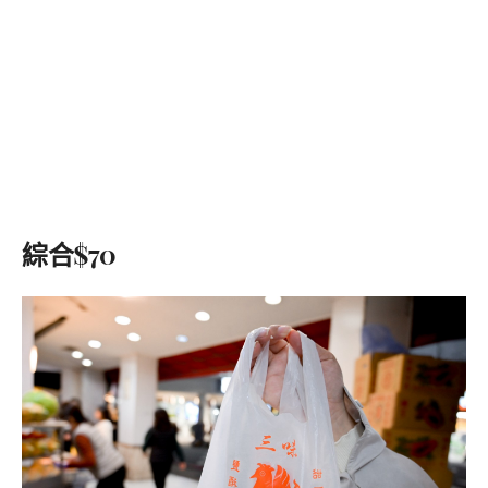
綜合$70