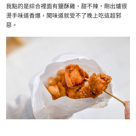
我點的是綜合裡面有鹽酥雞、甜不辣，剛出爐很
燙手味道香爆，聞味道就受不了晚上吃這超邪
惡。