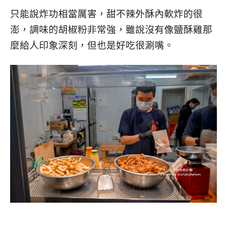
只能說炸功相當厲害，甜不辣外酥內軟炸的很
澎，調味的胡椒粉非常強，雖說沒有像鹽酥雞那
麼給人印象深刻，但也是好吃很涮嘴。