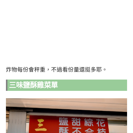
炸物每份會秤重，不過看份量還挺多耶。
三味鹽酥雞菜單