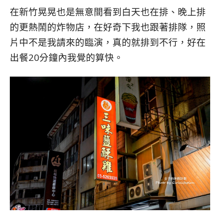
在新竹晃晃也是無意間看到白天也在排、晚上排
的更熱鬧的炸物店，在好奇下我也跟著排隊，照
片中不是我請來的臨演，真的就排到不行，好在
出餐20分鐘內我覺的算快。