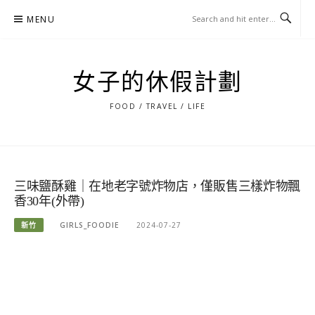
Skip
MENU
to
content
女子的休假計劃
FOOD / TRAVEL / LIFE
三味鹽酥雞｜在地老字號炸物店，僅販售三樣炸物飄
香30年(外帶)
新竹
GIRLS_FOODIE
2024-07-27