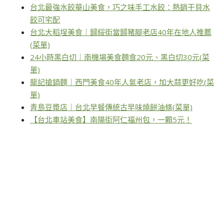
台北最強水餃華山美食，巧之味手工水餃：熱銷干貝水
餃可宅配
台北大稻埕美食｜歸綏街當歸豬腳老店40年在地人推薦
(菜單)
24小時黑白切｜南機場美食麵食20元、黑白切30元(菜
單)
龍記搶鍋麵｜西門美食40年人氣老店，加大蒜更好吃(菜
單)
青島豆漿店｜台北早餐傳統古早味燒餅油條(菜單)
【台北車站美食】南陽街阿仁福州包，一顆5元！