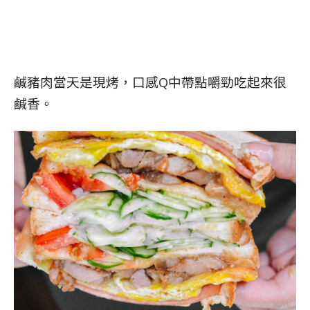
鹹豬肉當天是現烤，口感Q中帶點嚼勁吃起來很
鹹香。