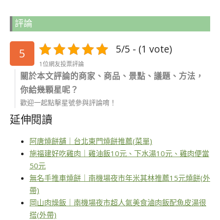
評論
5/5 - (1 vote)
5
1位網友投票評論
關於本文評論的商家、商品、景點、議題、方法，
你給幾顆星呢？
歡迎一起點擊星號參與評論唷！
延伸閱讀
阿唐燒餅舖｜台北東門燒餅推薦(菜單)
施福建好吃雞肉｜雞油飯10元、下水湯10元、雞肉便當
50元
無名手推車燒餅｜南機場夜市年米其林推薦15元燒餅(外
帶)
岡山肉燥飯｜南機場夜市超人氣美食滷肉飯配魚皮湯很
搭(外帶)