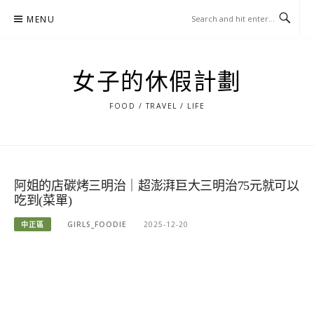
Skip
MENU
to
content
女子的休假計劃
FOOD / TRAVEL / LIFE
阿姐的店碳烤三明治｜超澎湃巨大三明治75元就可以
吃到(菜單)
中正區
GIRLS_FOODIE
2025-12-20