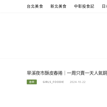
Skip
台北美食
新北美食
中彰投食記
日
to
content
旱溪夜市酥皮春捲｜一周只賣一天人氣銅板
GIRLS_FOODIE
2024-10-22
台中