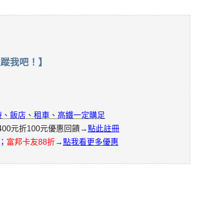
追蹤我吧！】
旅遊、飯店、租車、高鐵一定購足
400元折100元優惠回饋→
點此註冊
；
富邦卡友88折
→
點我看更多優惠