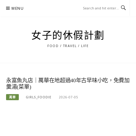
Skip
MENU
to
content
女子的休假計劃
FOOD / TRAVEL / LIFE
永富魚丸店｜萬華在地超過40年古早味小吃，免費加
羹湯(菜單)
萬華
GIRLS_FOODIE
2026-07-05