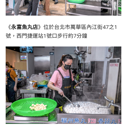
《
永富魚丸店
》位於台北市萬華區內江街47之1
號，西門捷運站1號口步行約7分鐘