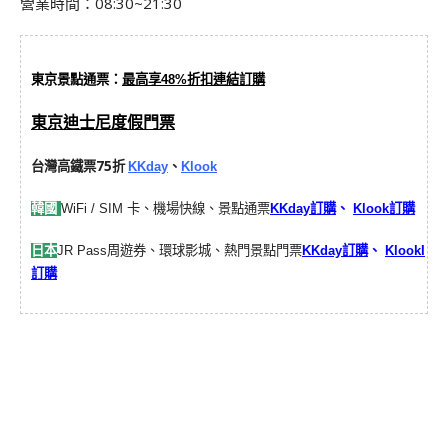
營業時間：08:30~21:30
東京景點通票：
最高享48%折扣連結訂購
東京迪士尼度假門票
台灣高鐵票75折
KKday
、
Klook
韓國
WiFi / SIM 卡、機場快線、景點通票
KKday訂購
、
Klook訂購
日本
JR Pass周遊券、環球影城、熱門景點門票
KKday訂購
、
KlookI
訂購