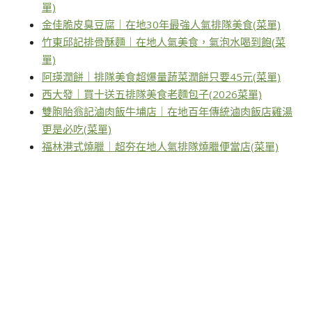
單)
金佳脆皮臭豆腐｜在地30年最強人氣排隊美食(菜單)
竹東邱記排骨酥麵｜在地人氣美食，氣泡水喝到飽(菜
單)
阿瑛潤餅｜排隊美食超爆量蔬菜潤餅只要45元(菜單)
西大發｜買十送五排隊美食老麵包子(2026菜單)
雙胞胎翁記滷肉飯牛埔店｜在地百年傳統滷肉飯店雞湯
更是必吃(菜單)
福林港式燒臘｜超夯在地人氣排隊燒臘便當店(菜單)