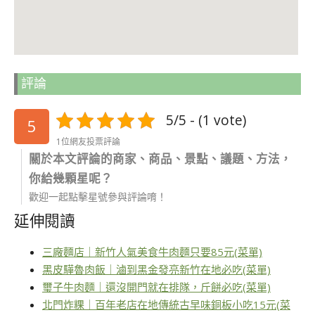
評論
5/5 - (1 vote)
5
1位網友投票評論
關於本文評論的商家、商品、景點、議題、方法，
你給幾顆星呢？
歡迎一起點擊星號參與評論唷！
延伸閱讀
三廠麵店｜新竹人氣美食牛肉麵只要85元(菜單)
黑皮驊魯肉飯｜滷到黑金發亮新竹在地必吃(菜單)
璽子牛肉麵｜還沒開門就在排隊，斤餅必吃(菜單)
北門炸粿｜百年老店在地傳統古早味銅板小吃15元(菜