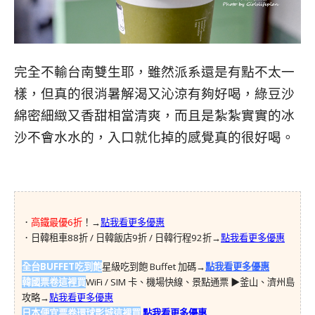
完全不輸台南雙生耶，雖然派系還是有點不太一
樣，但真的很消暑解渴又沁涼有夠好喝，綠豆沙
綿密細緻又香甜相當清爽，而且是紮紮實實的冰
沙不會水水的，入口就化掉的感覺真的很好喝。
．
高鐵最優6折
！→
點我看更多優惠
．日韓租車88折 / 日韓飯店9折 / 日韓行程92折→
點我看更多優惠
全台BUFFET吃到飽
星級吃到飽 Buffet 加碼→
點我看更多優惠
韓國票卷這裡買
WiFi / SIM 卡、機場快線、景點通票 ▶︎釜山、濟州島
攻略→
點我看更多優惠
日本便宜票卷環球影城這裡買
點我看更多優惠