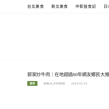
Skip
台北美食
新北美食
中彰投食記
日
to
content
郭家炒牛肉｜在地超過80年網友鄉民大推
GIRLS_FOODIE
2026-03-25
萬華