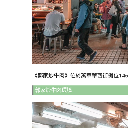
《郭家炒牛肉》
位於萬華華西街攤位14
郭家炒牛肉環境