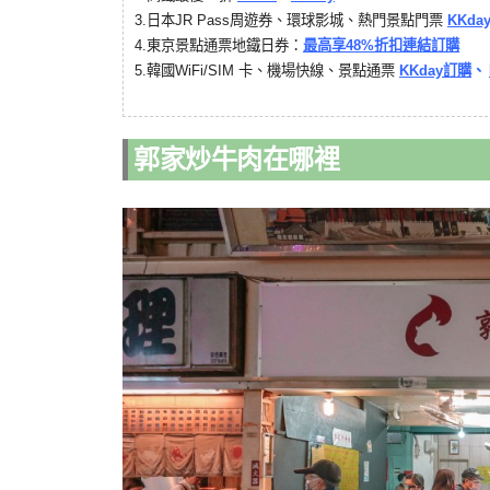
3.
日本JR Pass周遊券、環球影城、熱門景點門票
KKda
4.
東京景點通票地鐵日券：
最高享48%折扣連結訂購
韓國
5.
WiFi/SIM 卡、機場快線、景點通票
KKday訂購
、
郭家炒牛肉在哪裡