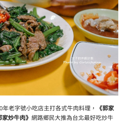
80年老字號小吃店主打各式牛肉料理，
《郭家
郭家炒牛肉》
網路鄉民大推為台北最好吃炒牛