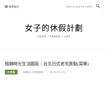
Skip
MENU
to
content
女子的休假計劃
FOOD / TRAVEL / LIFE
榕錦時光生活園區｜台北日式老宅景點(菜單)
大安區
GIRLS_FOODIE
2025-01-04