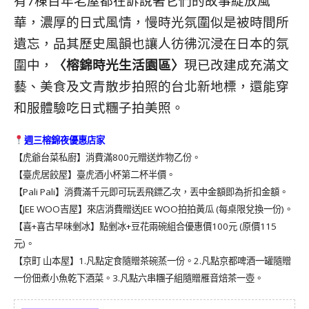
有7棟百年老屋都在訴說著它們的故事綻放風
華，
濃厚的日式風情，慢時光氛圍似是被時間所
遺忘，品其歷史風韻也讓人彷彿沉浸在日本的氛
圍中，
〈榕錦時光生活園區〉
現已改建成充滿文
藝、美食及文青散步拍照的台北新地標，還能穿
和服體驗吃日式糰子拍美照。
週三榕錦夜優惠店家
【虎爺台菜私廚】消費滿800元贈送炸物乙份。
【臺虎居餃屋】臺虎酒小杯第二杯半價。
【Pali Pali】消費滿千元即可玩丟飛鏢乙次，丟中金額即為折扣金額。​
【JEE WOO吉屋】來店消費贈送JEE WOO拍拍黃瓜 (每桌限兌換一份)。​
【喜+喜古早味剉冰】點剉冰+豆花兩碗組合優惠價100元 (原價115
元)。
【京町 山本屋】1.凡點定食隨贈茶碗蒸一份。2.凡點京都啤酒一罐隨贈
一份佃煮小魚乾下酒菜。3.凡點六串糰子組隨贈雁音焙茶一壺。