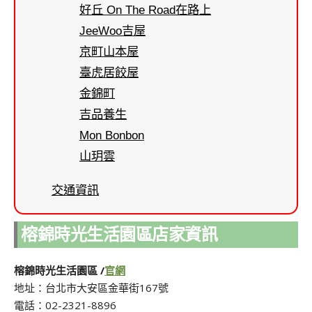
好丘 On The Road在路上
JeeWoo吉屋
京町山本屋
臺虎居餃屋
金錦町
吉品養生
Mon Bonbon
山玥雲
交通資訊
榕錦時光生活園區店家資訊
榕錦時光生活園區 /
官網
地址：台北市大安區金華街167號
電話：02-2321-8896