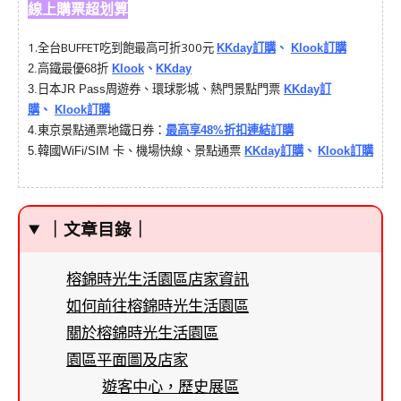
線上購票超划算
1.
全台BUFFET吃到飽最高可折300元
KKday訂購
、
Klook訂購
2.
高鐵最優68折
Klook
、
KKday
3.
日本JR Pass周遊券、環球影城、熱門景點門票
KKday訂
購
、
Klook訂購
4.
東京景點通票地鐵日券：
最高享48%折扣連結訂購
韓國
5.
WiFi/SIM 卡、機場快線、景點通票
KKday訂購
、
Klook訂購
｜文章目錄｜
榕錦時光生活園區店家資訊
如何前往榕錦時光生活園區
關於榕錦時光生活園區
園區平面圖及店家
遊客中心，歷史展區