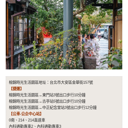
榕錦時光生活園區地址：台北市大安區金華街157號
【捷運】
榕錦時光生活園區→東門站3號出口步行10分鐘
榕錦時光生活園區→古亭站5號出口步行10分鐘
榕錦時光生活園區→中正紀念堂站3號出口步行12分鐘
【公車-公企中心站】
0南、214、214直達車
內科通勤專車2、內科通勤專車3