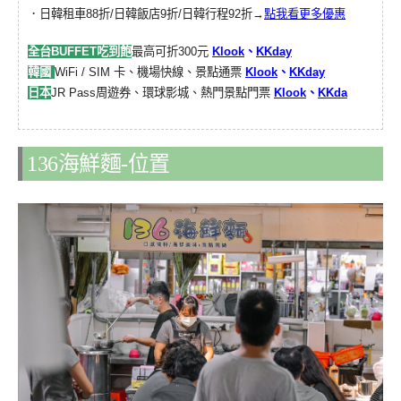
．日韓租車88折/日韓飯店9折/日韓行程92折→
點我看更多優惠
全台BUFFET吃到飽
最高可折300元
Klook
、
KKday
韓國
WiFi / SIM 卡、機場快線、景點通票
Klook
、
KKday
日本
JR Pass周遊券、環球影城、熱門景點門票
Klook
、
KKda
136海鮮麵-位置