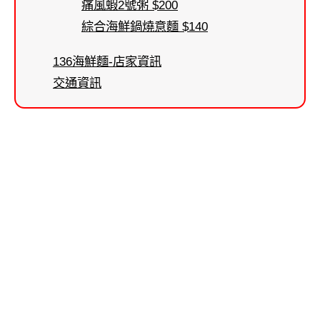
痛風蝦2號粥 $200
綜合海鮮鍋燒意麵 $140
136海鮮麵-店家資訊
交通資訊