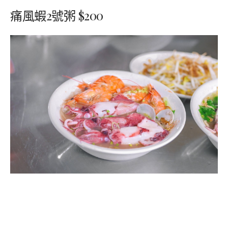
痛風蝦2號粥 $200