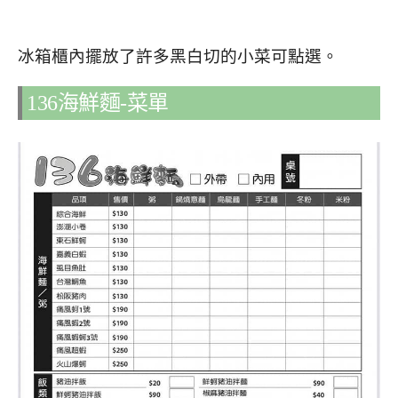
冰箱櫃內擺放了許多黑白切的小菜可點選。
136海鮮麵-菜單