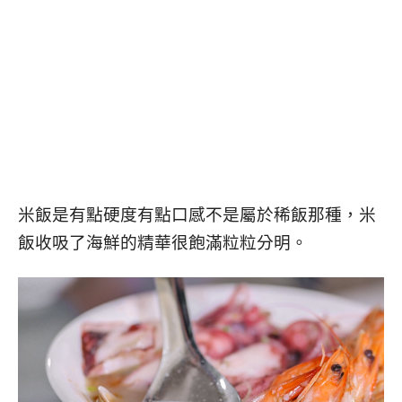
米飯是有點硬度有點口感不是屬於稀飯那種，米
飯收吸了海鮮的精華很飽滿粒粒分明。