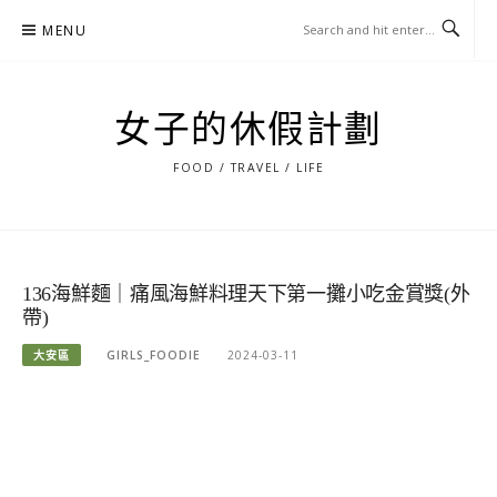
Skip
MENU
to
content
女子的休假計劃
FOOD / TRAVEL / LIFE
136海鮮麵｜痛風海鮮料理天下第一攤小吃金賞獎(外
帶)
大安區
GIRLS_FOODIE
2024-03-11